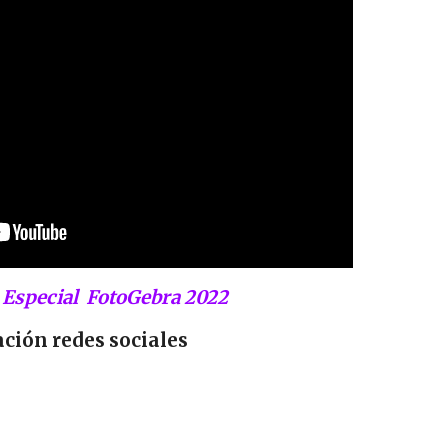
Especial
FotoGebra 2022
ación
redes sociales