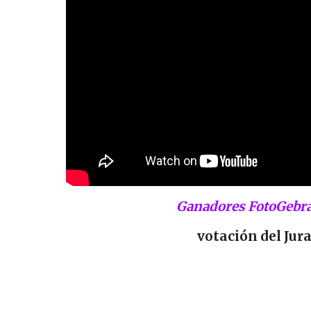
Ganadores FotoGebra
votación del Jur