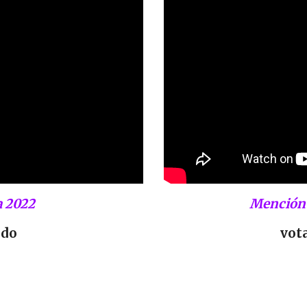
 2022
Mención 
ado
vot