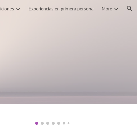
iciones
Experiencias en primera persona
More
ion