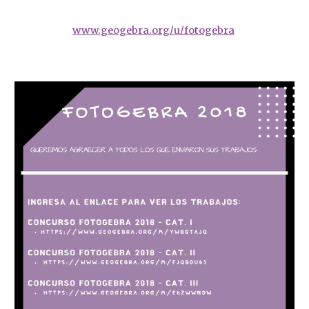
www.geogebra.org/u/fotogebra